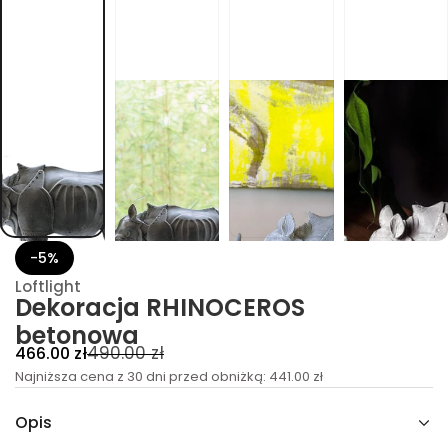
a
w
o
n
o
t
e
b
S
O
R
E
C
O
N
I
-5%
H
R
Loftlight
a
Dekoracja RHINOCEROS
j
c
betonowa
a
r
C
C
490.00 zł
466.00 zł
o
e
Najniższa cena z 30 dni przed obniżką:
e
441.00 zł
k
e
n
n
D
Opis
a
a
a
l