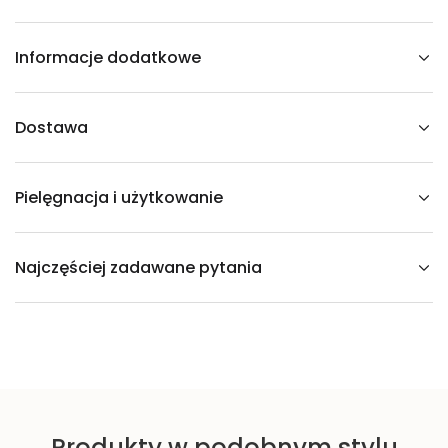
e
k
o
r
Informacje dodatkowe
a
c
j
a
R
Dostawa
H
I
N
O
Pielęgnacja i użytkowanie
C
E
R
O
S
Najczęściej zadawane pytania
b
e
t
o
n
o
w
a
Produkty w podobnym stylu