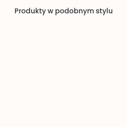
c
a
Produkty w podobnym stylu
y
r
j
n
n
a
a