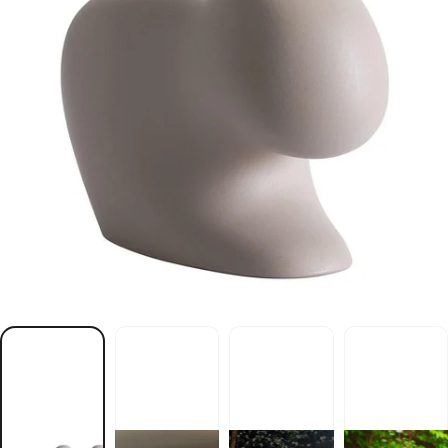
y
r
a
z
s
i
b
ę
ł
o
g
T