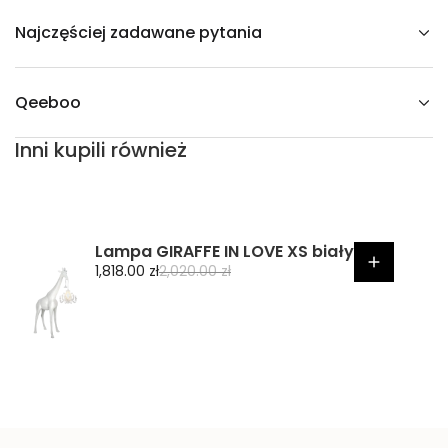
b
i
Najczęściej zadawane pytania
s
z
a
r
y
Qeeboo
Inni kupili również
Lampa GIRAFFE IN LOVE XS biały
C
C
1,818.00 zł
2,020.00 zł
e
e
n
n
a
a
p
r
r
e
o
g
m
u
o
l