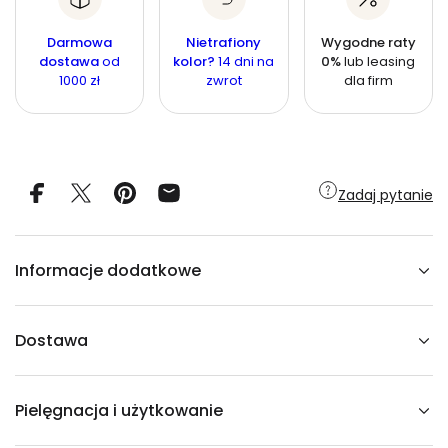
i
o
ś
n
e
ś
j
ć
Darmowa
Nietrafiony
Wygodne raty
a
s
ć
dostawa
od
kolor?
14 dni na
0%
lub leasing
z
1000 zł
zwrot
dla firm
i
l
o
ś
ć
d
l
a
Zadaj pytanie
K
r
z
e
s
Informacje dodatkowe
ł
o
R
A
B
Dostawa
B
I
T
g
Pielęgnacja i użytkowanie
o
ł
ę