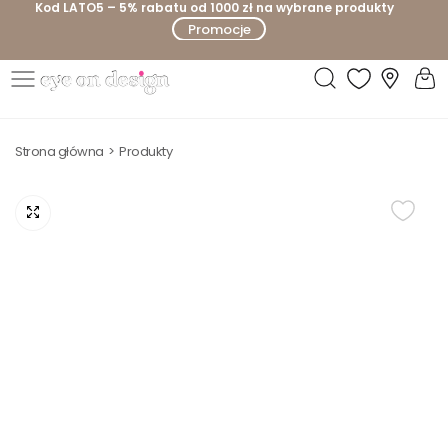
Kod LATO5 – 5% rabatu od 1000 zł na wybrane produkty
P
Promocje
r
z
e
E
j
y
d
Strona główna
Produkty
e
ź
o
d
n
o
D
t
e
r
s
e
i
ś
g
c
n
i