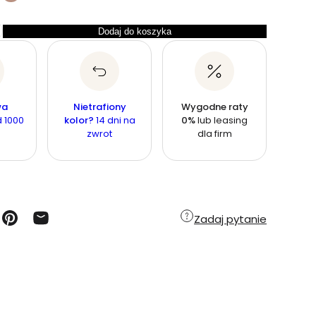
Dodaj do koszyka
wa
Nietrafiony
Wygodne raty
 1000
kolor?
14 dni na
0%
lub leasing
zwrot
dla firm
Zadaj pytanie