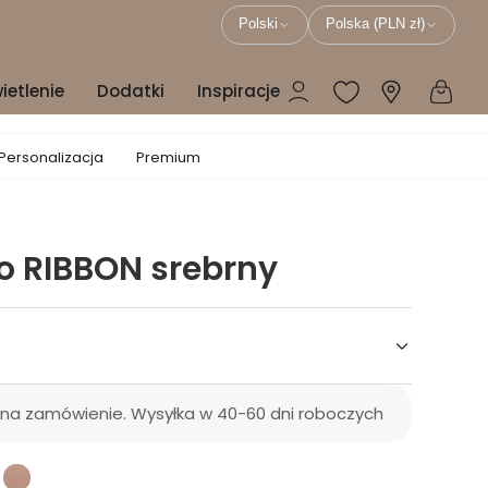
Polski
Polska (PLN zł)
ietlenie
Dodatki
Inspiracje
Personalizacja
Premium
ło RIBBON srebrny
 na zamówienie. Wysyłka w 40-60 dni roboczych