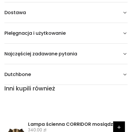
u
r
k
Dostawa
o
w
a
F
Pielęgnacja i użytkowanie
A
L
C
O
N
Najczęściej zadawane pytania
z
ł
o
t
y
Dutchbone
Inni kupili również
Lampa ścienna CORRIDOR mosiądz
C
340.00 zł