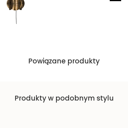
e
n
a
p
r
o
m
o
c
y
Powiązane produkty
j
n
a
Produkty w podobnym stylu