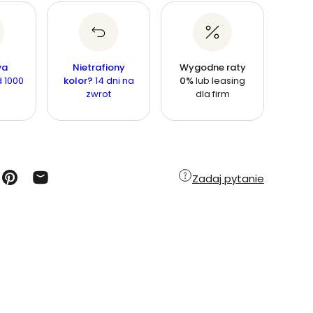
wa
Nietrafiony
Wygodne raty
 1000
kolor?
14 dni na
0%
lub leasing
zwrot
dla firm
Zadaj pytanie