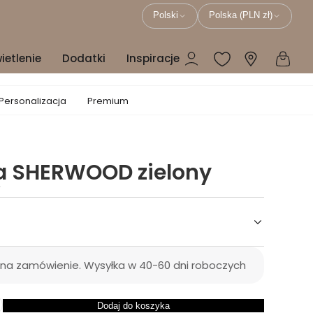
Polski
Polska (PLN zł)
ietlenie
Dodatki
Inspiracje
Personalizacja
Premium
 SHERWOOD zielony
ł
 na zamówienie. Wysyłka w 40-60 dni roboczych
Dodaj do koszyka