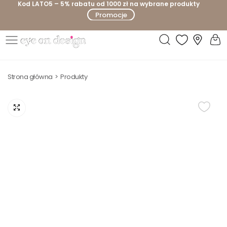
Kod LATO5 – 5% rabatu od 1000 zł na wybrane produkty
P
Promocje
r
z
e
E
j
y
d
Strona główna
Produkty
e
ź
o
d
n
o
D
t
e
r
s
e
i
ś
g
c
n
i