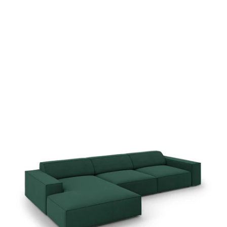
y
n
o
l
e
i
z
E
I