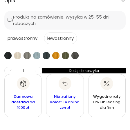
Opis
a
a
N
a
p
r
l
r
Produkt na zamówienie. Wysyłka w 25-55 dni
d
e
ć
roboczych
o
ś
g
o
m
u
l
o
prawostronny
lewostronny
i
l
z
c
s
a
k
y
ę
r
j
i
w
n
n
Z
I
Dodaj do koszyka
I
Z
a
a
l
m
l
n
o
i
o
ś
e
ś
j
ć
Darmowa
Nietrafiony
Wygodne raty
s
ć
dostawa
od
kolor?
14 dni na
0%
lub leasing
z
1000 zł
zwrot
dla firm
i
l
o
ś
ć
d