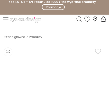
Kod LATO5 – 5% rabatu od 1000 zł na wybrane produkty
P
Promocje
r
z
e
E
j
y
d
Strona główna
Produkty
e
ź
o
d
n
o
D
t
e
r
s
e
i
ś
g
c
n
i