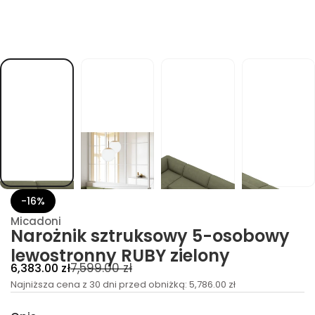
o
w
e
l
y
w
o
b
o
s
o
-
5
y
w
o
s
k
u
-16%
r
t
Micadoni
z
Narożnik sztruksowy 5-osobowy
s
lewostronny RUBY zielony
k
i
C
C
7,599.00 zł
6,383.00 zł
n
ż
e
Najniższa cena z 30 dni przed obniżką:
e
5,786.00 zł
o
n
n
r
a