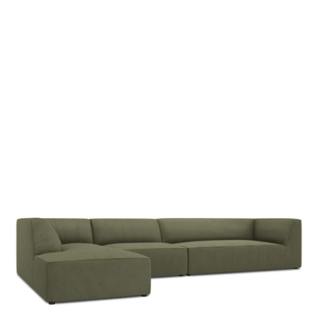
y
n
o
l
e
i
z
Y
B
U
R
y
n
n
o
r
t
s