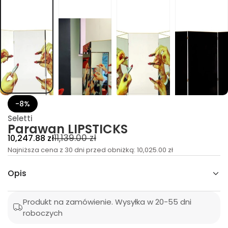
S
K
C
I
T
S
P
I
L
-8%
n
a
Seletti
w
Parawan LIPSTICKS
a
r
C
C
11,139.00 zł
10,247.88 zł
a
e
Najniższa cena z 30 dni przed obniżką:
e
10,025.00 zł
P
a
n
n
l
Opis
d
a
a
ć
p
ś
r
o
r
Produkt na zamówienie. Wysyłka w 20-55 dni
l
e
i
roboczych
o
g
z
m
s