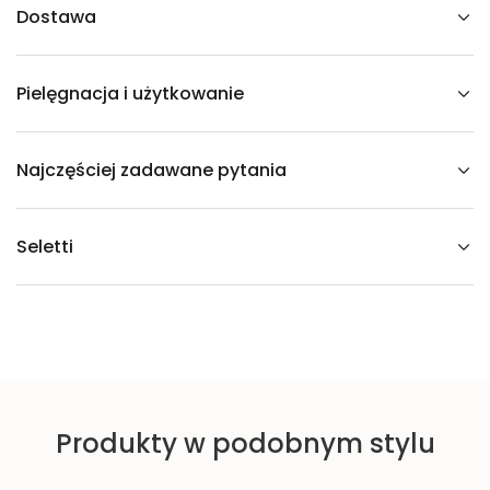
P
Dostawa
S
T
I
C
Pielęgnacja i użytkowanie
K
S
Najczęściej zadawane pytania
Seletti
Produkty w podobnym stylu