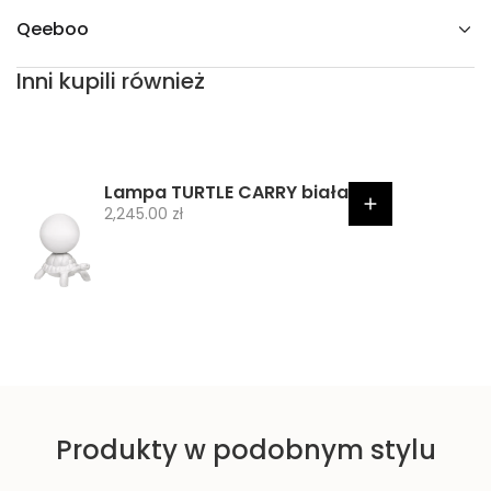
I
C
Qeeboo
O
k
r
Inni kupili również
e
m
o
w
y
b
i
Lampa TURTLE CARRY biała
a
C
2,245.00 zł
ł
e
y
n
a
p
r
o
m
o
c
Produkty w podobnym stylu
y
j
n