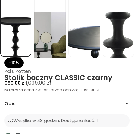
C
I
S
S
A
L
C
y
n
z
c
o
b
k
-10%
i
l
Pols Potten
o
Stolik boczny CLASSIC czarny
t
C
C
1,099.00 zł
989.00 zł
S
a
e
Najniższa cena z 30 dni przed obniżką:
e
1,099.00 zł
l
n
d
n
ć
Opis
a
a
ś
o
p
r
l
r
i
Wysyłka w 48 godzin.
Dostępna ilość: 1
e
z
o
s
g
k