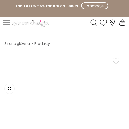
P
Promocje
Kod: LATO5 - 5% rabatu od 1000 zł
r
z
e
E
j
y
d
Strona główna
Produkty
e
ź
o
d
n
o
D
t
e
r
s
e
i
ś
g
c
n
i