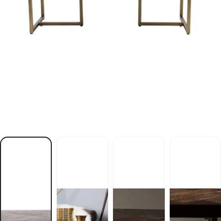
y
w
o
j
c
a
k
a
r
i
n
r
o
f
S
S
A
L
C
y
w
o
w
a
k