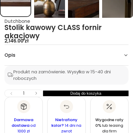
k
i
l
o
Dutchbone
t
Stolik kawowy CLASS fornir
S
a
akacjowy
l
d
C
2,146.00 zł
ć
e
ś
o
Opis
n
l
i
a
z
p
s
Produkt na zamówienie. Wysyłka w 15-40 dni
k
r
roboczych
ę
i
o
w
m
Z
I
Dodaj do koszyka
I
Z
o
l
m
l
n
o
c
i
o
ś
e
y
ś
j
ć
Darmowa
Nietrafiony
Wygodne raty
j
s
ć
dostawa
od
kolor?
14 dni na
0%
lub leasing
z
n
1000 zł
zwrot
dla firm
i