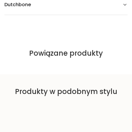
a
Dutchbone
k
a
c
j
o
w
y
Powiązane produkty
Produkty w podobnym stylu