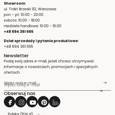
Showroom
:
ul. Trakt Brzeski 92, Warszawa
pon – pt: 10:00 - 20:00
sobota: 10:00 - 18:00
niedziela handlowa: 10:00 - 16:00
+48 694 361 565
Dział sprzedaży i pytania produktowe
:
+48 694 361 565
Newsletter
Podaj swój adres e-mail, jeżeli chcesz otrzymywać
informacje o nowościach, promocjach i specjalnych
ofertach.
Wpisz swój e-mail
*
Obserwuj nas
K