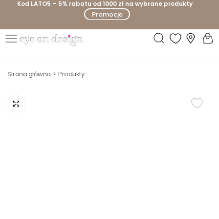
Kod LATO5 – 5% rabatu od 1000 zł na wybrane produkty
P
Promocje
r
z
e
E
j
y
d
Strona główna
Produkty
e
ź
o
d
n
o
D
t
e
r
s
e
i
ś
g
c
n
i