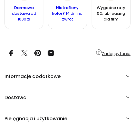
ś
e
a
ś
j
ć
Darmowa
Nietrafiony
Wygodne raty
ł
s
ć
dostawa
od
kolor?
14 dni na
0%
lub leasing
z
1000 zł
zwrot
dla firm
i
l
o
ś
ć
d
l
a
Zadaj pytanie
T
a
p
e
t
Informacje dodatkowe
a
H
I
D
D
Dostawa
E
N
S
T
Pielęgnacja i użytkowanie
O
R
K
S