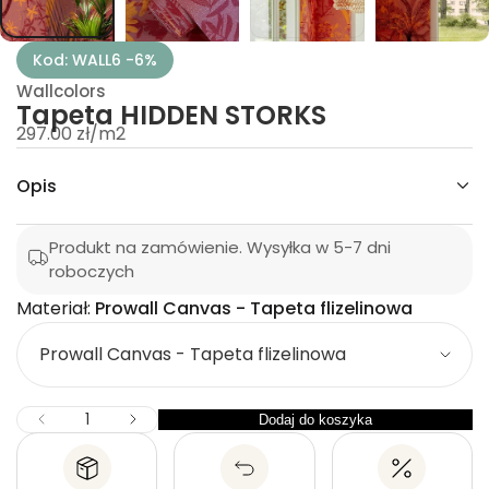
E
D
D
I
Kod: WALL6 -6%
H
a
Wallcolors
t
Tapeta HIDDEN STORKS
e
297.00 zł
/
m2
p
z
a
T
a
Opis
a
l
d
ć
Produkt na zamówienie. Wysyłka w 5-7 dni
ś
o
roboczych
l
i
Materiał:
Prowall Canvas - Tapeta flizelinowa
z
M
s
k
a
ę
i
t
w
e
Z
I
Dodaj do koszyka
I
Z
r
l
m
l
n
o
i
i
o