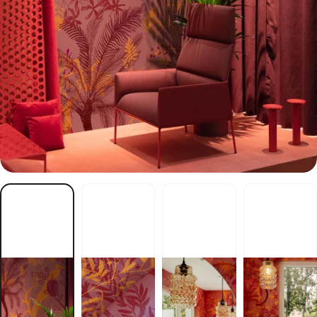
S
K
R
O
T
S
N