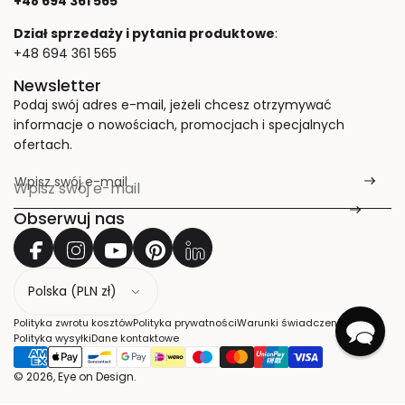
+48 694 361 565
Dział sprzedaży i pytania produktowe
:
+48 694 361 565
Newsletter
Podaj swój adres e-mail, jeżeli chcesz otrzymywać
informacje o nowościach, promocjach i specjalnych
ofertach.
Wpisz swój e-mail
*
Obserwuj nas
K
r
a
Polityka zwrotu kosztów
Polityka prywatności
Warunki świadczenia usług
j
Polityka wysyłki
Dane kontaktowe
© 2026, Eye on Design.