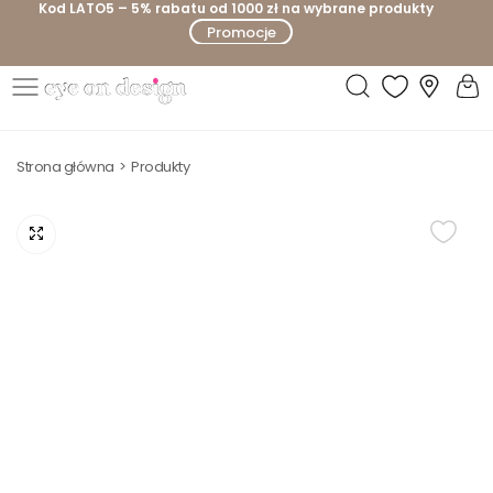
Kod LATO5 – 5% rabatu od 1000 zł na wybrane produkty
P
Promocje
r
z
e
E
j
y
d
Strona główna
Produkty
e
ź
o
d
n
o
D
t
e
r
s
e
i
ś
g
c
n
i