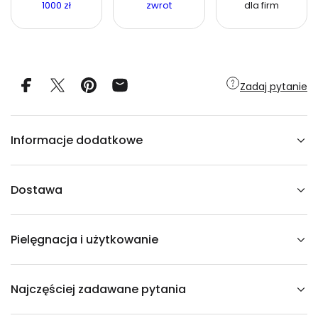
1000 zł
zwrot
dla firm
i
l
o
ś
ć
d
l
a
Zadaj pytanie
N
a
r
o
ż
Informacje dodatkowe
n
i
k
a
k
Dostawa
s
a
m
i
Pielęgnacja i użytkowanie
t
n
y
l
e
Najczęściej zadawane pytania
w
o
s