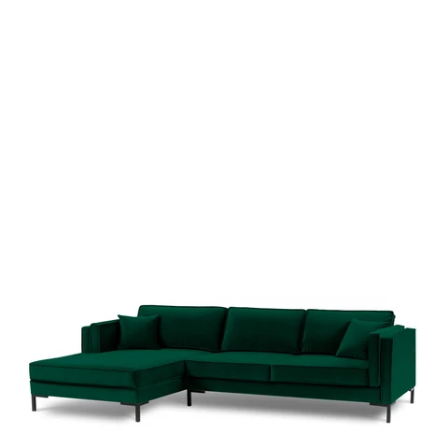
ą
w
a
t
s
d
o
p
ą
n
r
a
z
c
z
a
w
o
k
l
e
t
u
b
ń