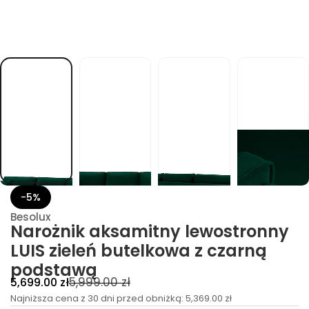
e
l
e
i
z
S
I
U
L
y
n
n
o
r
t
s
o
w
e
-5%
l
y
Besolux
n
Narożnik aksamitny lewostronny
t
i
LUIS zieleń butelkowa z czarną
m
a
podstawą
s
C
C
5,999.00 zł
5,699.00 zł
k
a
e
Najniższa cena z 30 dni przed obniżką:
e
5,369.00 zł
k