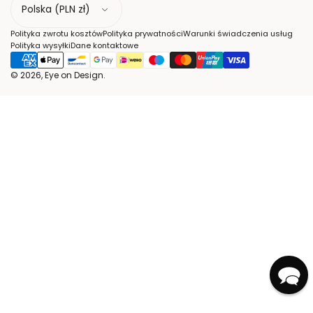
r
a
Polityka zwrotu kosztów
Polityka prywatności
Warunki świadczenia usług
j
Polityka wysyłki
Dane kontaktowe
© 2026, Eye on Design.