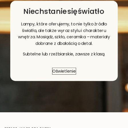
Niech
stanie
się
światło
Lampy, które oferujemy, to nie tylko źródło
światła, ale także wyraz stylu i charakteru
wnętrza. Mosiądz, szkło, ceramika – materiały
dobrane z dbałością o detal.
Subtelne lub rzeźbiarskie, zawsze z klasą.
Oświetlenie