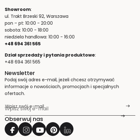
Showroom
:
ul. Trakt Brzeski 92, Warszawa
pon – pt: 10:00 - 20:00
sobota: 10:00 - 18:00
niedziela handlowa: 10:00 - 16:00
+48 694 361 565
Dział sprzedaży i pytania produktowe
:
+48 694 361 565
Newsletter
Podaj swój adres e-mail, jeżeli chcesz otrzymywać
informacje o nowościach, promocjach i specjalnych
ofertach.
Wpisz swój e-mail
*
Obserwuj nas
K