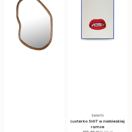
Seletti
Lusterko SHIT w niebieskiej
ramce
C
C