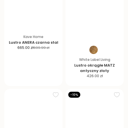
Kave Home
Lustro ANERA czarna stal
C
C
665.00 zł
699.99 zł
e
e
n
n
White Label Living
a
a
Lustro okrągłe MATZ
p
r
antyczny złoty
C
r
e
426.00 zł
e
o
g
n
m
u
a
o
l
-10%
p
c
a
r
y
r
o
j
n
m
n
a
o
a
c