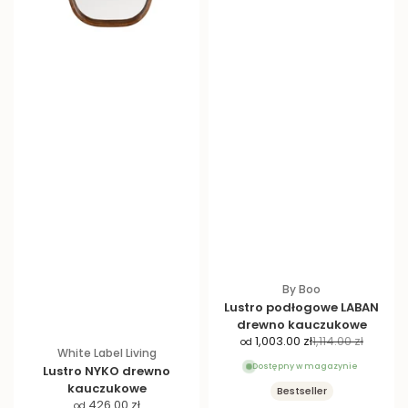
By Boo
Lustro podłogowe LABAN
drewno kauczukowe
C
C
1,003.00 zł
1,114.00 zł
od
White Label Living
e
e
Dostępny w magazynie
Lustro NYKO drewno
n
n
kauczukowe
Bestseller
a
a
C
426.00 zł
od