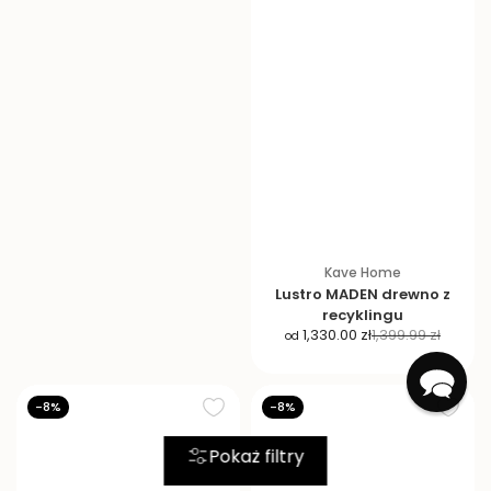
Kave Home
Lustro MADEN drewno z
recyklingu
C
C
1,330.00 zł
1,399.99 zł
od
e
e
n
n
a
a
-8%
-8%
p
r
r
e
Pokaż filtry
o
g
m
u