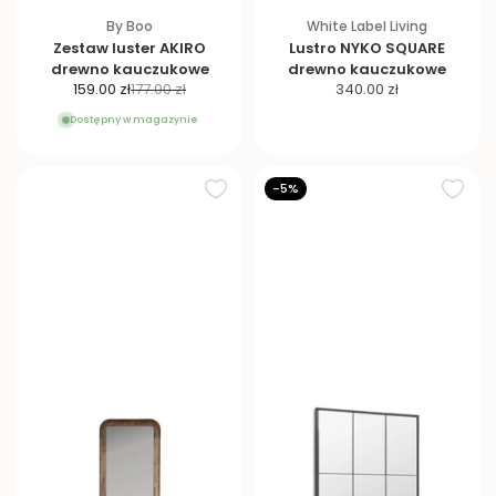
By Boo
White Label Living
Zestaw luster AKIRO
Lustro NYKO SQUARE
drewno kauczukowe
drewno kauczukowe
C
C
C
159.00 zł
177.00 zł
340.00 zł
e
e
e
Dostępny w magazynie
n
n
n
a
a
a
p
r
p
-5%
r
e
r
o
g
o
m
u
m
o
l
o
c
a
c
y
r
y
j
n
j
n
a
n
a
a