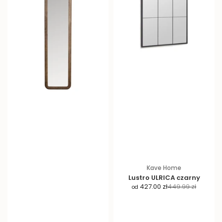
Kave Home
Lustro ULRICA czarny
C
C
427.00 zł
449.99 zł
od
e
e
n
n
a
a