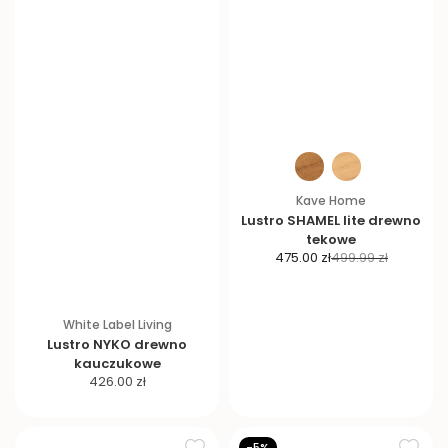
Kave Home
Lustro SHAMEL lite drewno
tekowe
C
C
475.00 zł
499.99 zł
e
e
n
n
a
a
White Label Living
p
r
Lustro NYKO drewno
r
e
kauczukowe
o
g
C
426.00 zł
m
u
e
o
l
n
c
a
a
-5%