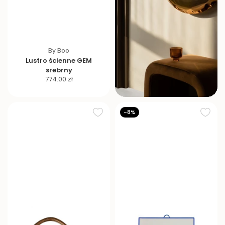
By Boo
Lustro ścienne GEM
srebrny
C
774.00 zł
e
n
a
-8%
p
r
o
m
o
c
y
j
n
a