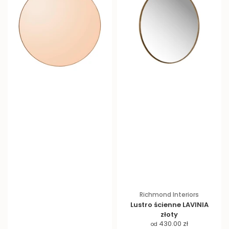
Richmond Interiors
Lustro ścienne LAVINIA
złoty
C
430.00 zł
od