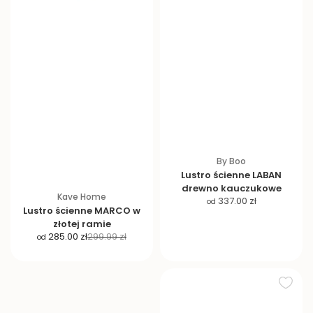
By Boo
Lustro ścienne LABAN
drewno kauczukowe
Kave Home
C
337.00 zł
od
Lustro ścienne MARCO w
e
złotej ramie
n
C
C
285.00 zł
299.99 zł
od
a
e
e
p
n
n
r
a
a
o
p
r
m
r
e
o