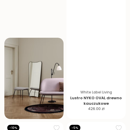
White Label Living
Lustro NYKO OVAL drewno
kauczukowe
C
426.00 zł
e
n
a
-10%
-5%