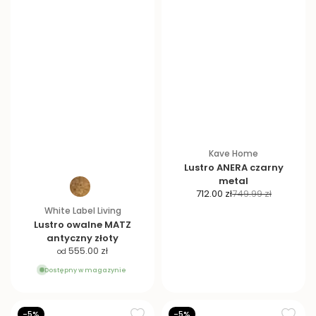
Kave Home
Lustro ANERA czarny
metal
C
C
712.00 zł
749.99 zł
e
e
White Label Living
n
n
Lustro owalne MATZ
a
a
antyczny złoty
p
r
C
555.00 zł
od
r
e
e
Dostępny w magazynie
o
g
n
m
u
a
o
l
p
-5%
-5%