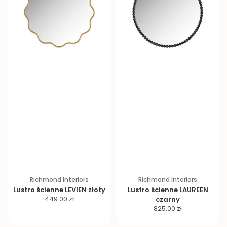
Richmond Interiors
Richmond Interiors
Lustro ścienne LEVIEN złoty
Lustro ścienne LAUREEN
C
449.00 zł
czarny
C
e
825.00 zł
e
n