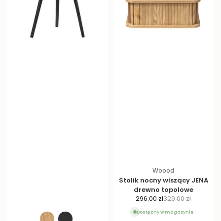
Woood
Stolik nocny wiszący JENA
drewno topolowe
C
C
296.00 zł
329.00 zł
e
e
Dostępny w magazynie
n
n