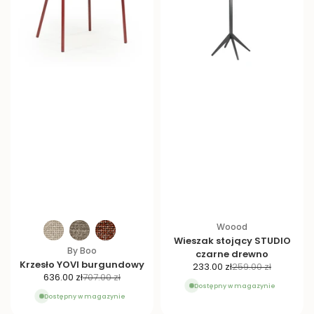
Woood
Wieszak stojący STUDIO
By Boo
czarne drewno
Krzesło YOVI burgundowy
C
C
233.00 zł
259.00 zł
C
C
636.00 zł
707.00 zł
e
e
Dostępny w magazynie
e
e
n
n
Dostępny w magazynie
n
n
a
a