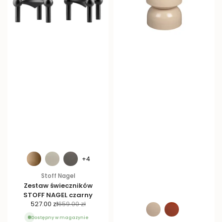
+4
Stoff Nagel
Zestaw świeczników
STOFF NAGEL czarny
C
C
527.00 zł
659.00 zł
e
e
Dostępny w magazynie