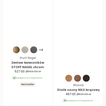
+4
Stoff Nagel
Zestaw świeczników
STOFF NAGEL chrom
C
C
527.00 zł
659.00 zł
e
e
Dostępny w magazynie
n
n
Bestseller
Woood
a
a
Stolik nocny NILS brązowy
p
r
C
C
467.00 zł
519.00 zł
r
e
e
e
o
g
Dostępny w magazynie
n
n
m
u