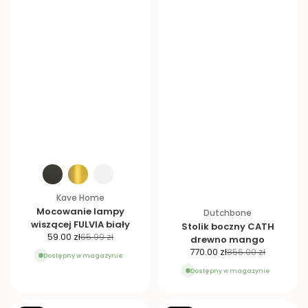
Kave Home
Mocowanie lampy
Dutchbone
wiszącej FULVIA biały
Stolik boczny CATH
C
C
59.00 zł
65.99 zł
drewno mango
e
e
C
C
770.00 zł
856.00 zł
Dostępny w magazynie
n
n
e
e
Dostępny w magazynie
a
a
n
n
p
r
a
a
r
e
p
r