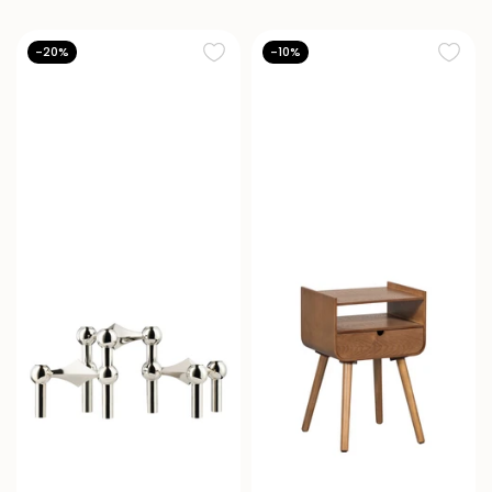
-20%
-10%