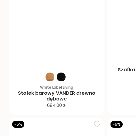
Szafka
White Label Living
Stołek barowy VANDER drewno
dębowe
C
684.00 zł
e
n
-5%
-5%
a
p