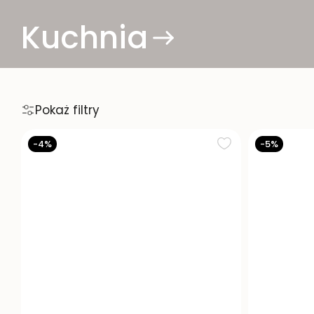
Kuchnia
Pokaż filtry
-4%
-5%