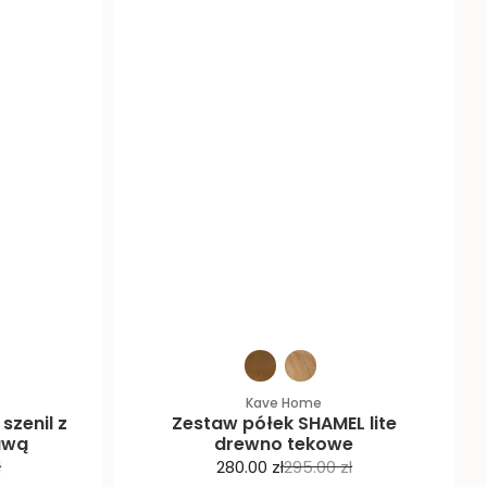
Kave Home
szenil z
Zestaw półek SHAMEL lite
awą
drewno tekowe
C
C
ł
280.00 zł
295.00 zł