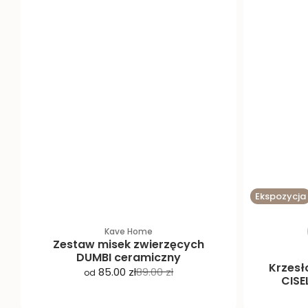
Ekspozycja
Kave Home
Zestaw misek zwierzęcych
DUMBI ceramiczny
Krzesł
C
C
85.00 zł
89.00 zł
od
CISE
e
e
n
n