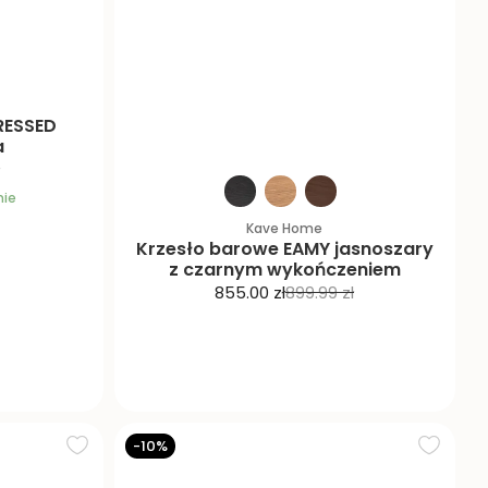
RESSED
a
nie
Kave Home
Krzesło barowe EAMY jasnoszary
z czarnym wykończeniem
C
C
855.00 zł
899.99 zł
e
e
n
n
a
a
p
r
r
e
o
g
-10%
m
u