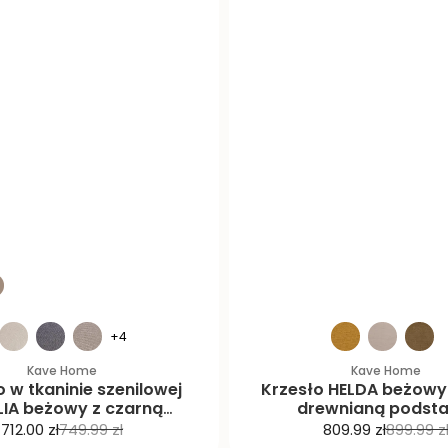
+4
Kave Home
Kave Home
o w tkaninie szenilowej
Krzesło HELDA beżowy 
LIA beżowy z czarną
drewnianą podst
podstawą
C
C
C
C
712.00 zł
749.99 zł
809.99 zł
899.99 z