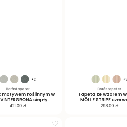
+2
+
Boråstapeter
Boråstapeter
z motywem roślinnym w
Tapeta ze wzorem w
e VINTERGRONA ciepły
MÖLLE STRIPE czerw
beżowy
beżowym
C
C
421.00 zł
298.00 zł
e
e
n
n
a
a