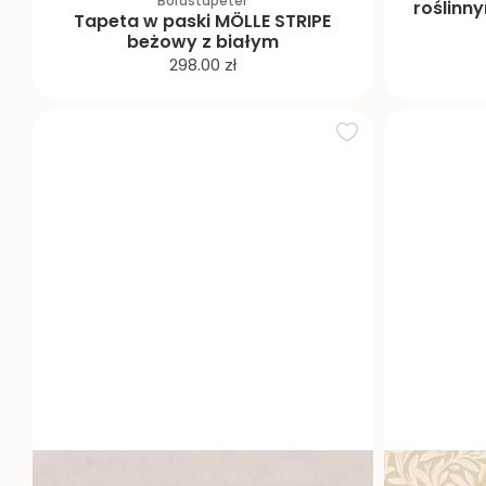
Boråstapeter
roślin
Tapeta w paski MÖLLE STRIPE
beżowy z białym
C
298.00 zł
e
n
a
p
r
o
m
o
c
y
j
n
a