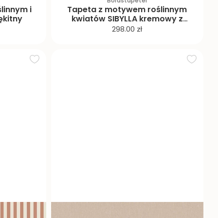
Boråstapeter
linnym i
Tapeta z motywem roślinnym
ękitny
kwiatów SIBYLLA kremowy z
beżowym
C
298.00 zł
e
n
a
p
r
o
m
o
c
y
j
n
a