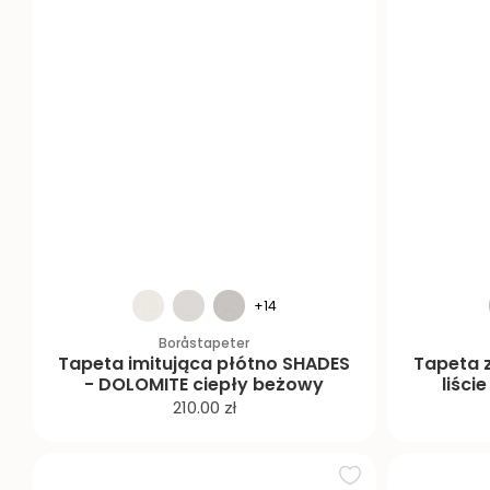
+14
Boråstapeter
Tapeta imitująca płótno SHADES
Tapeta 
- DOLOMITE ciepły beżowy
liści
C
210.00 zł
e
n
a