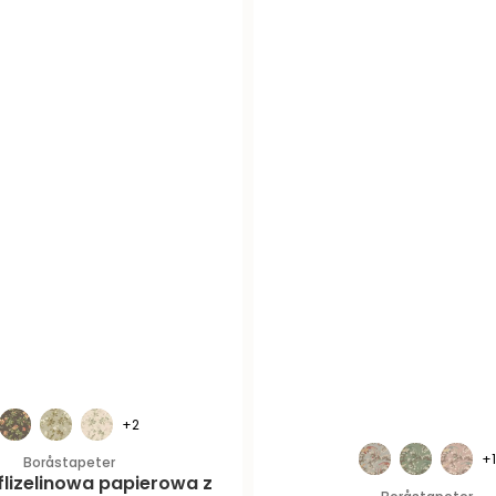
+2
+
Boråstapeter
flizelinowa papierowa z