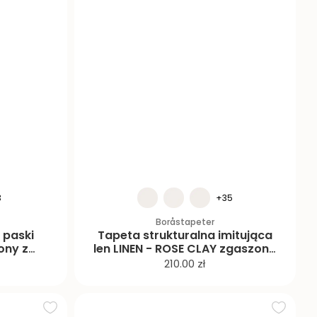
3
+35
Boråstapeter
 paski
Tapeta strukturalna imitująca
ony z
len LINEN - ROSE CLAY zgaszony
róż
C
210.00 zł
e
n
a